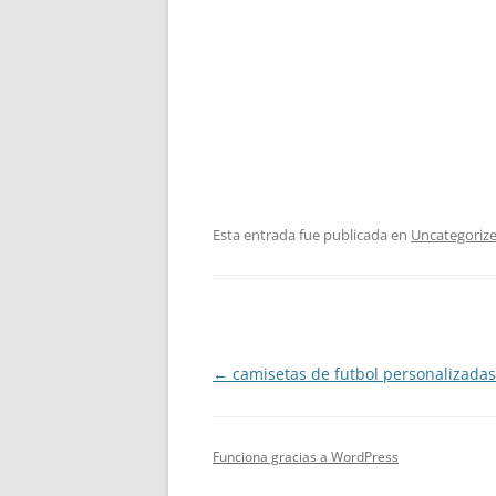
Esta entrada fue publicada en
Uncategoriz
Navegación
←
camisetas de futbol personalizadas
de
entradas
Funciona gracias a WordPress