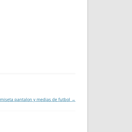
miseta pantalon y medias de futbol
→