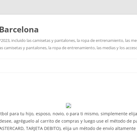
Barcelona
2023, incluido las camisetas y pantalones, la ropa de entrenamiento, las me
las camisetas y pantalones, la ropa de entrenamiento, las medias y los acceso
Saltar
al
contenido
bol para tu hijo, esposo, novio, o para ti mismo, simplemente eli
see, agréguelo al carrito de compras y luego use el método de pa
ASTERCARD, TARJETA DEBITO), elija un método de envío altamente c