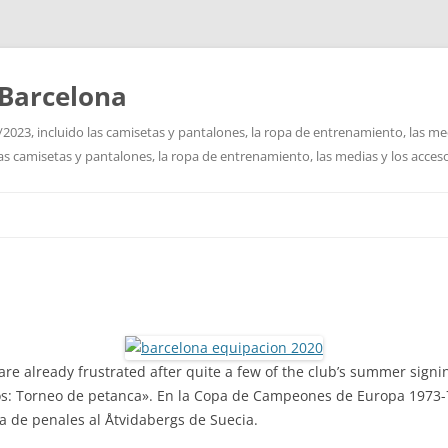
Barcelona
2023, incluido las camisetas y pantalones, la ropa de entrenamiento, las me
las camisetas y pantalones, la ropa de entrenamiento, las medias y los acceso
Saltar
al
contenido
are already frustrated after quite a few of the club’s summer signi
s: Torneo de petanca». En la Copa de Campeones de Europa 1973-74
da de penales al Åtvidabergs de Suecia.