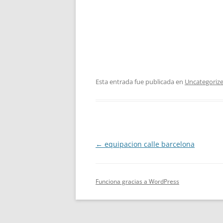
Esta entrada fue publicada en
Uncategoriz
Navegación
←
equipacion calle barcelona
de
entradas
Funciona gracias a WordPress