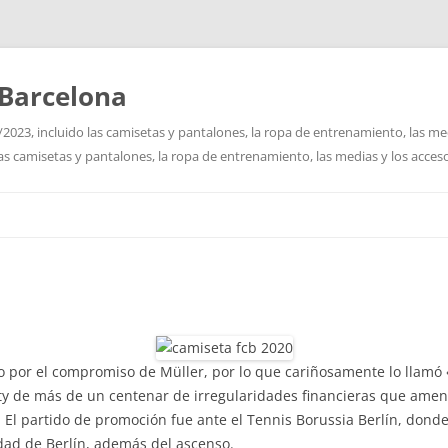
Barcelona
2023, incluido las camisetas y pantalones, la ropa de entrenamiento, las me
las camisetas y pantalones, la ropa de entrenamiento, las medias y los acceso
Saltar
al
contenido
 por el compromiso de Müller, por lo que cariñosamente lo llamó 
City de más de un centenar de irregularidades financieras que ame
 El partido de promoción fue ante el Tennis Borussia Berlín, dond
udad de Berlín, además del ascenso.