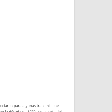
asociaron para algunas transmisiones;
ó en la década de 1970 como parte del