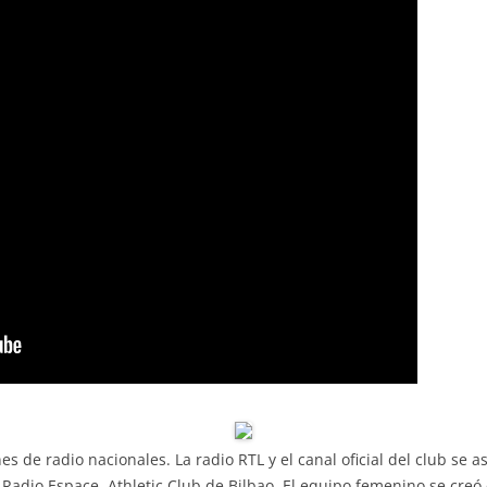
s de radio nacionales. La radio RTL y el canal oficial del club se 
 Radio Espace. Athletic Club de Bilbao. El equipo femenino se cre