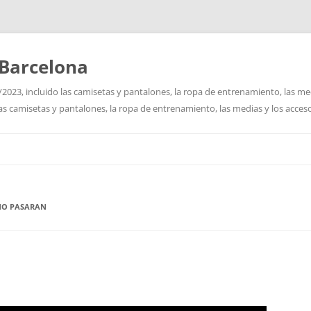
Barcelona
2023, incluido las camisetas y pantalones, la ropa de entrenamiento, las me
las camisetas y pantalones, la ropa de entrenamiento, las medias y los acceso
Saltar
al
contenido
NO PASARAN